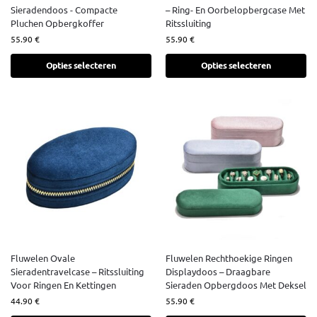
Sieradendoos - Compacte
– Ring- En Oorbelopbergcase Met
Pluchen Opbergkoffer
Ritssluiting
55.90
€
55.90
€
Opties selecteren
Opties selecteren
Fluwelen Ovale
Fluwelen Rechthoekige Ringen
Sieradentravelcase – Ritssluiting
Displaydoos – Draagbare
Voor Ringen En Kettingen
Sieraden Opbergdoos Met Deksel
44.90
€
55.90
€