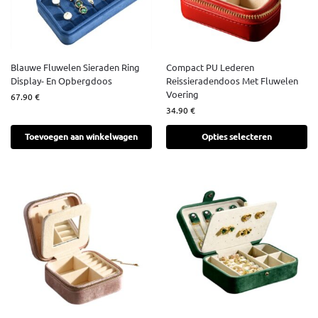
Blauwe Fluwelen Sieraden Ring
Compact PU Lederen
Display- En Opbergdoos
Reissieradendoos Met Fluwelen
Voering
67.90
€
34.90
€
Toevoegen aan winkelwagen
Opties selecteren