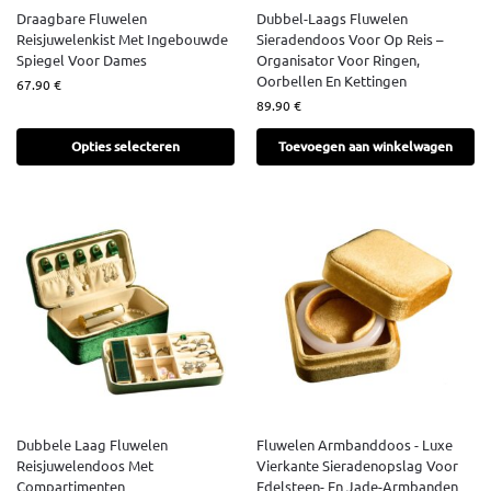
Draagbare Fluwelen
Dubbel-Laags Fluwelen
Reisjuwelenkist Met Ingebouwde
Sieradendoos Voor Op Reis –
Spiegel Voor Dames
Organisator Voor Ringen,
Oorbellen En Kettingen
67.90
€
89.90
€
Opties selecteren
Toevoegen aan winkelwagen
Dubbele Laag Fluwelen
Fluwelen Armbanddoos - Luxe
Reisjuwelendoos Met
Vierkante Sieradenopslag Voor
Compartimenten
Edelsteen- En Jade-Armbanden