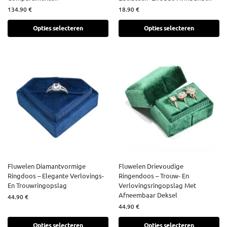
134.90
€
18.90
€
Opties selecteren
Opties selecteren
Fluwelen Diamantvormige
Fluwelen Drievoudige
Ringdoos – Elegante Verlovings-
Ringendoos – Trouw- En
En Trouwringopslag
Verlovingsringopslag Met
Afneembaar Deksel
44.90
€
44.90
€
Opties selecteren
Opties selecteren