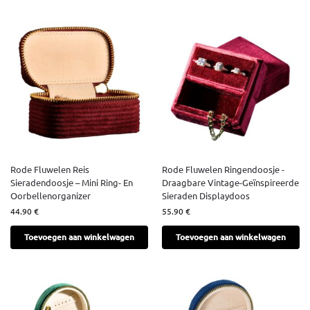
Rode Fluwelen Reis
Rode Fluwelen Ringendoosje -
Sieradendoosje – Mini Ring- En
Draagbare Vintage-Geïnspireerde
Oorbellenorganizer
Sieraden Displaydoos
44.90
€
55.90
€
Toevoegen aan winkelwagen
Toevoegen aan winkelwagen