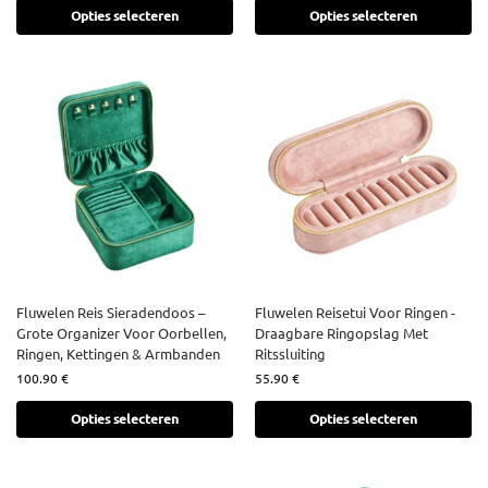
Opties selecteren
Opties selecteren
Fluwelen Reis Sieradendoos –
Fluwelen Reisetui Voor Ringen -
Grote Organizer Voor Oorbellen,
Draagbare Ringopslag Met
Ringen, Kettingen & Armbanden
Ritssluiting
100.90
€
55.90
€
Opties selecteren
Opties selecteren