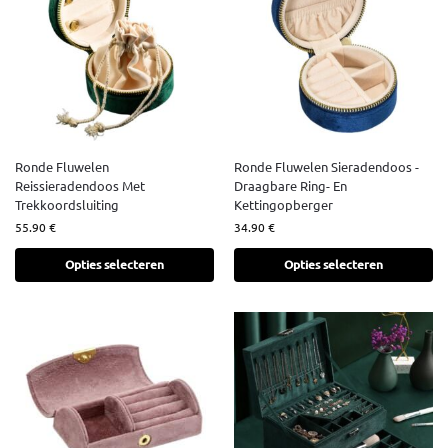
Ronde Fluwelen
Ronde Fluwelen Sieradendoos -
Reissieradendoos Met
Draagbare Ring- En
Trekkoordsluiting
Kettingopberger
55.90
€
34.90
€
Opties selecteren
Opties selecteren