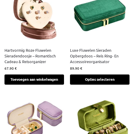
Hartvormig Roze Fluwelen
Luxe Fluwelen Sieraden
Sieradendoosje – Romantisch
Opbergdoos – Reis Ring- En
Cadeau & Reisorganizer
Accessoireorganisator
67.90
€
89.90
€
Toevoegen aan winkelwagen
Opties selecteren