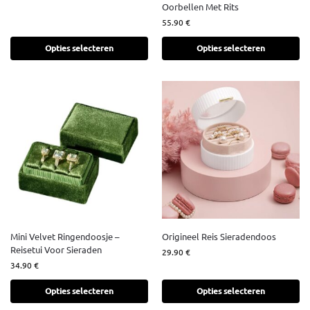
Oorbellen Met Rits
55.90
€
Opties selecteren
Opties selecteren
Mini Velvet Ringendoosje –
Origineel Reis Sieradendoos
Reisetui Voor Sieraden
29.90
€
34.90
€
Opties selecteren
Opties selecteren