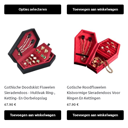
Opties selecteren
Toevoegen aan winkelwagen
Gothische Doodskist Fluwelen
Gotische Roodfluwelen
Sieradendoos - Multivak Ring-,
Kistvormige Sieradendoos Voor
Ketting- En Oorbelopslag
Ringen En Kettingen
67.90
€
67.90
€
Toevoegen aan winkelwagen
Toevoegen aan winkelwagen