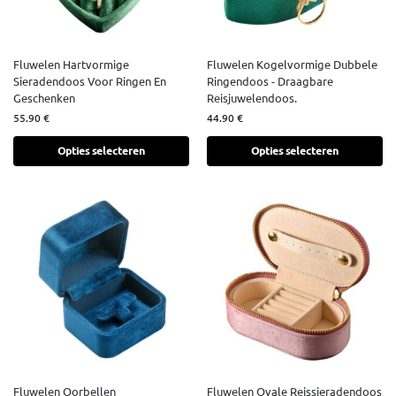
Fluwelen Hartvormige
Fluwelen Kogelvormige Dubbele
Sieradendoos Voor Ringen En
Ringendoos - Draagbare
Geschenken
Reisjuwelendoos.
55.90
€
44.90
€
Opties selecteren
Opties selecteren
Fluwelen Oorbellen
Fluwelen Ovale Reissieradendoos