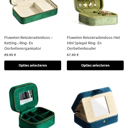
Fluwelen Reissieradendoos –
Fluwelen Reissieradendoos Met
Ketting-, Ring- En
Mini Spiegel Ring- En
Oorbellenorganisator
Oorbellenhouder
89.90
€
67.90
€
Opties selecteren
Opties selecteren