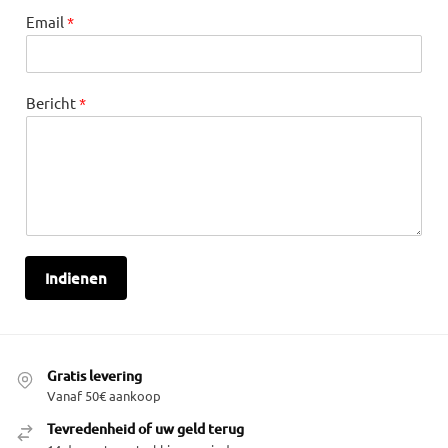
e
Email
*
n
V
o
o
Bericht
*
r
n
a
a
m
V
o
o
r
n
Indienen
a
a
m
Gratis levering
Vanaf 50€ aankoop
Tevredenheid of uw geld terug