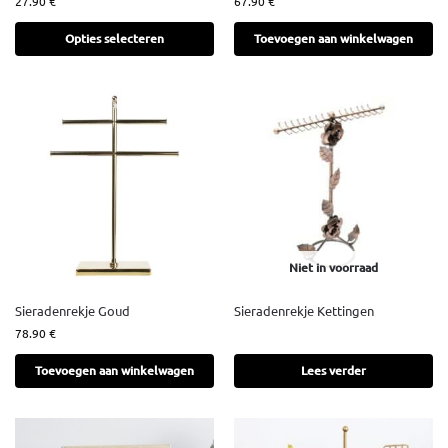
27.90
€
67.90
€
Opties selecteren
Toevoegen aan winkelwagen
Niet in voorraad
Sieradenrekje Goud
Sieradenrekje Kettingen
78.90
€
Toevoegen aan winkelwagen
Lees verder