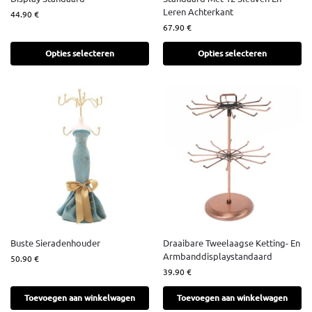
Leren Achterkant
44.90
€
67.90
€
Opties selecteren
Opties selecteren
Buste Sieradenhouder
Draaibare Tweelaagse Ketting- En
Armbanddisplaystandaard
50.90
€
39.90
€
Toevoegen aan winkelwagen
Toevoegen aan winkelwagen