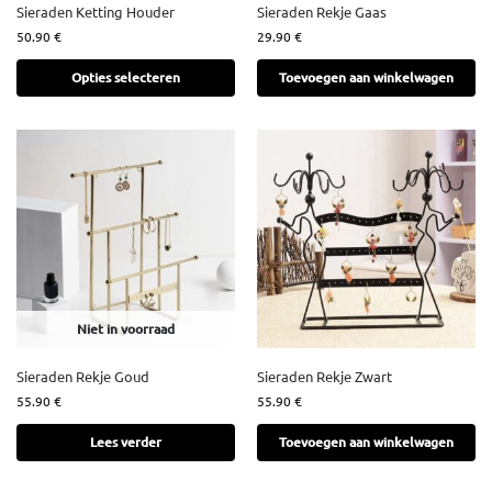
Sieraden Ketting Houder
Sieraden Rekje Gaas
50.90
€
29.90
€
Opties selecteren
Toevoegen aan winkelwagen
Niet in voorraad
Sieraden Rekje Goud
Sieraden Rekje Zwart
55.90
€
55.90
€
Lees verder
Toevoegen aan winkelwagen