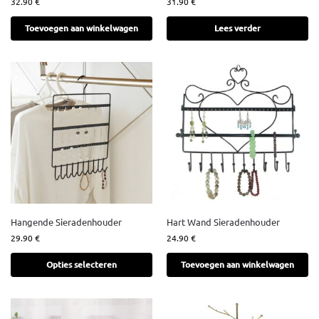
32.90
€
31.90
€
Toevoegen aan winkelwagen
Lees verder
Hangende Sieradenhouder
Hart Wand Sieradenhouder
29.90
€
24.90
€
Opties selecteren
Toevoegen aan winkelwagen