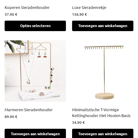
Koperen Sieradenhouder
Luxe Sieradenrekje
37.90
€
156.90
€
Opties selecteren
Toevoegen aan winkelwagen
Marmeren Sieradenhouder
Minimalistische T-Vormige
Kettinghouder Met Houten Basis
89.90
€
34.90
€
Toevoegen aan winkelwagen
Toevoegen aan winkelwagen