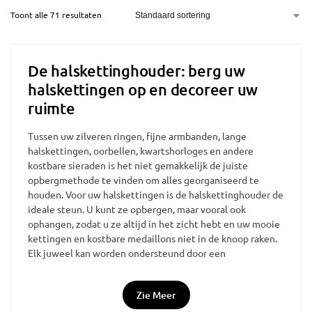
Toont alle 71 resultaten
De halskettinghouder: berg uw
halskettingen op en decoreer uw
ruimte
Tussen uw zilveren ringen, fijne armbanden, lange
halskettingen, oorbellen, kwartshorloges en andere
kostbare sieraden is het niet gemakkelijk de juiste
opbergmethode te vinden om alles georganiseerd te
houden. Voor uw halskettingen is de halskettinghouder de
ideale steun. U kunt ze opbergen, maar vooral ook
ophangen, zodat u ze altijd in het zicht hebt en uw mooie
kettingen en kostbare medaillons niet in de knoop raken.
Elk juweel kan worden ondersteund door een
sieradenhouder. Met een accessoire als dit is er geen
excuus meer om je sieraden te laten rondslingeren in een
Zie Meer
klein doosje op het nachtkastje of vergeten op de
bovenkant van je dressoir. Kijk op Sieradendoos.com en