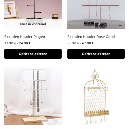
Niet in voorraad
Sieraden Houder Ringen
Sieraden Houder Rose Goud
23.90
€
-
24.90
€
55.90
€
-
67.90
€
Opties selecteren
Opties selecteren