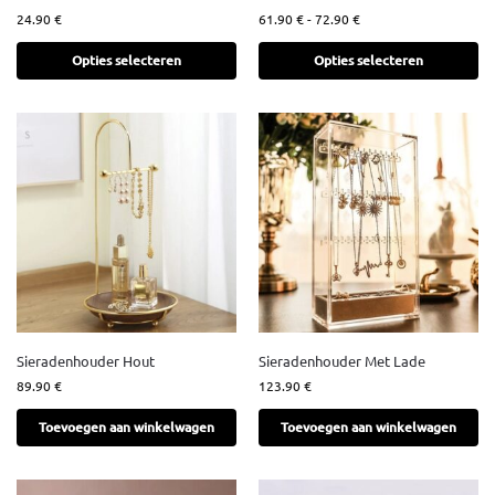
24.90
€
61.90
€
-
72.90
€
Opties selecteren
Opties selecteren
Sieradenhouder Hout
Sieradenhouder Met Lade
89.90
€
123.90
€
Toevoegen aan winkelwagen
Toevoegen aan winkelwagen