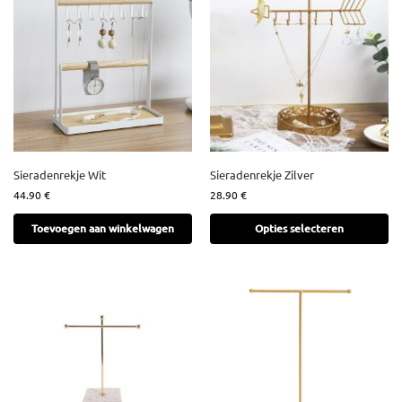
Sieradenrekje Wit
Sieradenrekje Zilver
44.90
€
28.90
€
Toevoegen aan winkelwagen
Opties selecteren