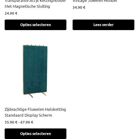
Transparante Acryl Kettinghouder
Vintage Juwelen Houder
Met Magnetische Sluiting
34.90
€
24.90
€
Opties selecteren
Lees verder
Zijdeachtige Fluwelen Halsketting
Standaard Display Scherm
55.90
€
-
67.90
€
Opties selecteren