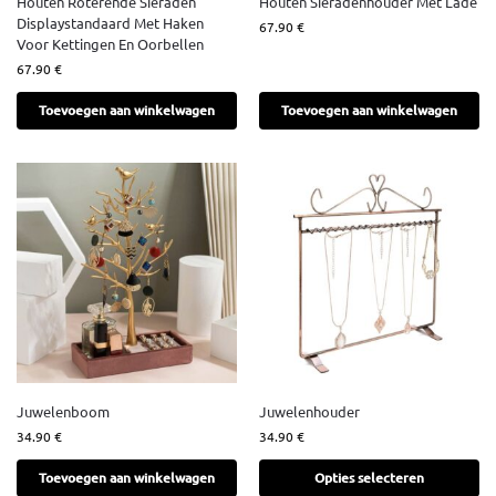
Houten Roterende Sieraden
Houten Sieradenhouder Met Lade
Displaystandaard Met Haken
67.90
€
Voor Kettingen En Oorbellen
67.90
€
Toevoegen aan winkelwagen
Toevoegen aan winkelwagen
Juwelenboom
Juwelenhouder
34.90
€
34.90
€
Toevoegen aan winkelwagen
Opties selecteren