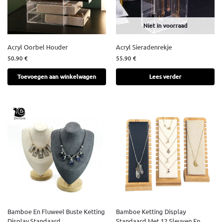
Niet in voorraad
Acryl Oorbel Houder
Acryl Sieradenrekje
50.90
€
55.90
€
Toevoegen aan winkelwagen
Lees verder
Bamboe En Fluweel Buste Ketting
Bamboe Ketting Display
Display Standaard
Standaard Met 12 Sleuven En