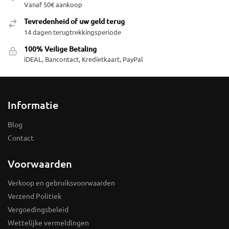
Vanaf 50€ aankoop
Tevredenheid of uw geld terug
14 dagen terugtrekkingsperiode
100% Veilige Betaling
iDEAL, Bancontact, Kredietkaart, PayPal
Informatie
Blog
Contact
Voorwaarden
Verkoop en gebruiksvoorwaarden
Verzend Politiek
Vergoedingsbeleid
Wettelijke vermeldingen