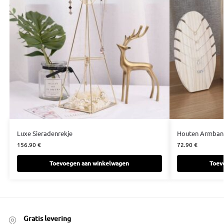
Luxe Sieradenrekje
Houten Armban
156.90
€
72.90
€
Toevoegen aan winkelwagen
Toev
Gratis levering