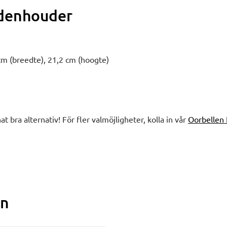
denhouder
cm (breedte), 21,2 cm (hoogte)
nat bra alternativ! För fler valmöjligheter, kolla in vår
Oorbellen
en