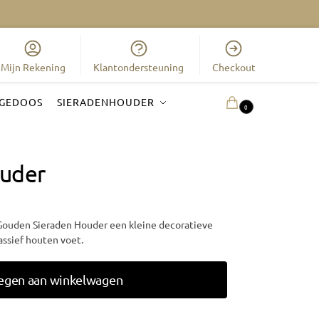
Mijn Rekening
Klantondersteuning
Checkout
GEDOOS
SIERADENHOUDER
0.00
€
0
uder
 Gouden Sieraden Houder een kleine decoratieve
ssief houten voet.
egen aan winkelwagen