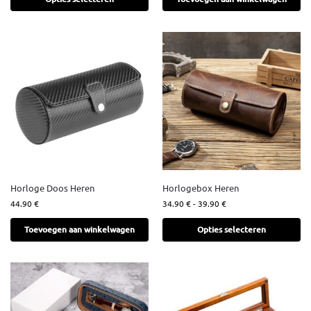
Horloge Doos Heren
Horlogebox Heren
44.90
€
34.90
€
-
39.90
€
Toevoegen aan winkelwagen
Opties selecteren