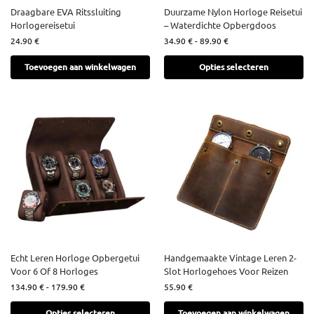
Draagbare EVA Ritssluiting
Duurzame Nylon Horloge Reisetui
Horlogereisetui
– Waterdichte Opbergdoos
24.90
€
34.90
€
-
89.90
€
Toevoegen aan winkelwagen
Opties selecteren
Echt Leren Horloge Opbergetui
Handgemaakte Vintage Leren 2-
Voor 6 Of 8 Horloges
Slot Horlogehoes Voor Reizen
134.90
€
-
179.90
€
55.90
€
Opties selecteren
Toevoegen aan winkelwagen