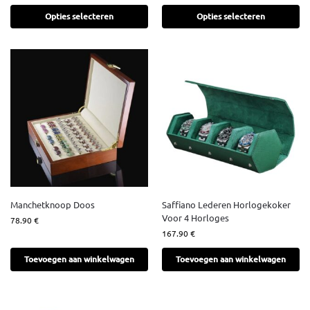
Opties selecteren
Opties selecteren
Manchetknoop Doos
Saffiano Lederen Horlogekoker
Voor 4 Horloges
78.90
€
167.90
€
Toevoegen aan winkelwagen
Toevoegen aan winkelwagen