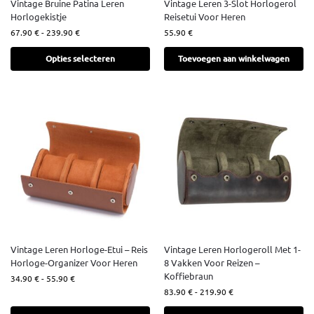
Vintage Bruine Patina Leren
Vintage Leren 3-Slot Horlogerol
Horlogekistje
Reisetui Voor Heren
67.90
€
-
239.90
€
55.90
€
Opties selecteren
Toevoegen aan winkelwagen
Vintage Leren Horloge-Etui – Reis
Vintage Leren Horlogeroll Met 1-
Horloge-Organizer Voor Heren
8 Vakken Voor Reizen –
Koffiebraun
34.90
€
-
55.90
€
83.90
€
-
219.90
€