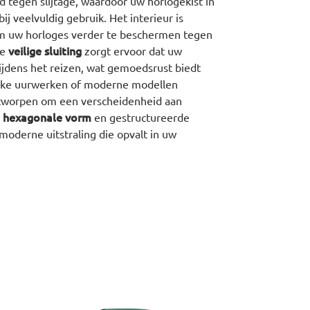
 tegen slijtage, waardoor uw horlogekist in
 bij veelvuldig gebruik. Het interieur is
m uw horloges verder te beschermen tegen
veilige sluiting
De
zorgt ervoor dat uw
tijdens het reizen, wat gemoedsrust biedt
sieke uurwerken of moderne modellen
ontworpen om een verscheidenheid aan
hexagonale vorm
e
en gestructureerde
oderne uitstraling die opvalt in uw