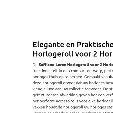
Elegante en Praktische
Horlogeroll voor 2 Ho
Saffiano Leren Horlogeroll voor 2 Horl
De
functionaliteit in een compact ontwerp, perf
du
horloges thuis op te bergen. Gemaakt van
deze horlogeroll ervoor dat uw horloges besc
vleugje luxe aan uw collectie toevoegt. De s
getextureerde afwerking geven het een verfi
het perfecte accessoire is voor elke horloge
vakken houdt de horlogeroll uw horloges ste
c
krassen en schade worden voorkomen. Het