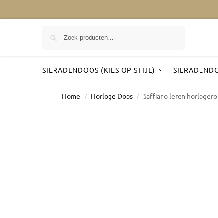
Zoeken
SIERADENDOOS (KIES OP STIJL)
SIERADENDO
Home
Horloge Doos
Saffiano leren horlogero
/
/