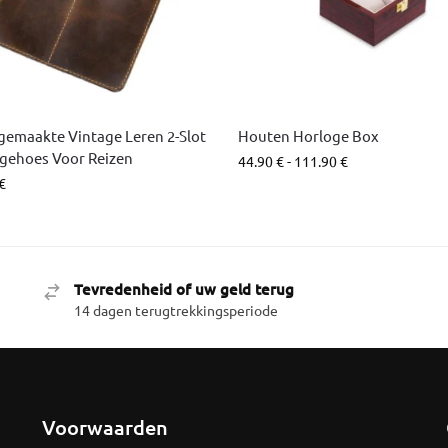
emaakte Vintage Leren 2-Slot
Houten Horloge Box
gehoes Voor Reizen
44.90
€
-
111.90
€
€
Tevredenheid of uw geld terug
14 dagen terugtrekkingsperiode
Voorwaarden