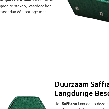
gage te steken, waardoor het
e meer dan één horloge mee
Duurzaam Saffi
Langdurige Bes
Saffiano leer
Het
dat in deze h