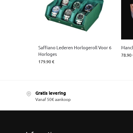
Saffiano Lederen Horlogeroll Voor 6
Manc
Horloges
78.90
179.90
€
Gratis levering
Vanaf 50€ aankoop