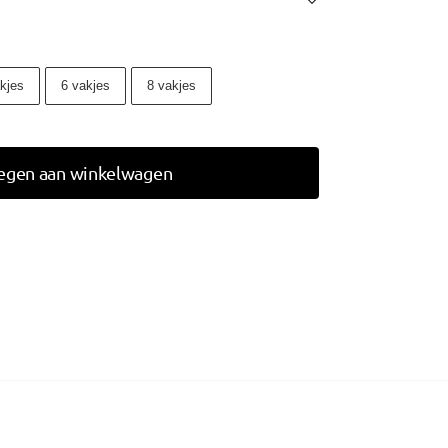
kjes
6 vakjes
8 vakjes
egen aan winkelwagen