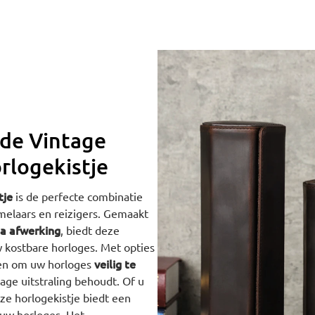
 de Vintage
rlogekistje
tje
is de perfecte combinatie
amelaars en reizigers. Gemaakt
na afwerking
, biedt deze
w kostbare horloges. Met opties
veilig te
rpen om uw horloges
tage uitstraling behoudt. Of u
eze horlogekistje biedt een
uw horloges. Het