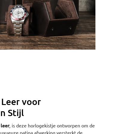
 Leer voor
 Stijl
 leer
, is deze horlogekistje ontworpen om de
 luxueuze patina afwerking versterkt de