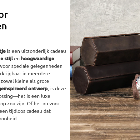
or
en
tje
is een uitzonderlijk cadeau
 stijl
hoogwaardige
en
voor speciale gelegenheden
erkrijgbaar in meerdere
zowel kleine als grote
geïnspireerd ontwerp
, is deze
ossing—het is een luxe
op zou zijn. Of het nu voor
een tijdloos cadeau dat
oonheid.