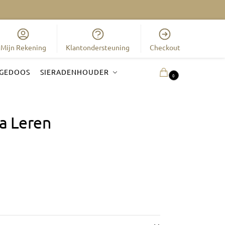
Mijn Rekening
Klantondersteuning
Checkout
GEDOOS
SIERADENHOUDER
0.00
€
0
na Leren