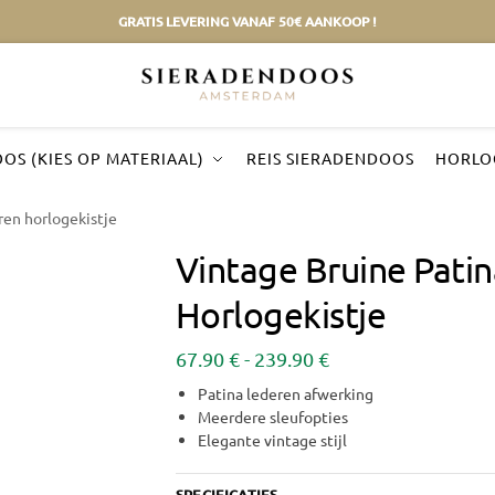
GRATIS LEVERING VANAF 50€ AANKOOP !
OS (KIES OP MATERIAAL)
REIS SIERADENDOOS
HORLO
ren horlogekistje
Vintage Bruine Pati
Horlogekistje
67.90
€
-
239.90
€
Patina lederen afwerking
Meerdere sleufopties
Elegante vintage stijl