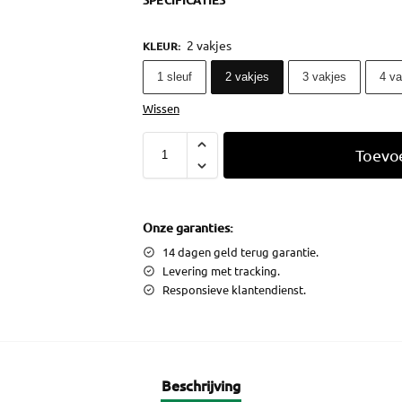
SPECIFICATIES
2 vakjes
KLEUR
:
1 sleuf
2 vakjes
3 vakjes
4 va
Wissen
Toevo
Onze garanties:
14 dagen geld terug garantie.
Levering met tracking.
Responsieve klantendienst.
Beschrijving