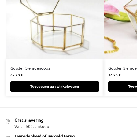
Gouden Sieradendoos
Gouden Sierade
67.90
€
34.90
€
Toevoegen aan winkelwagen
Toev
Gratis levering
Vanaf 50€ aankoop
Tevredenheid of uw geld terug