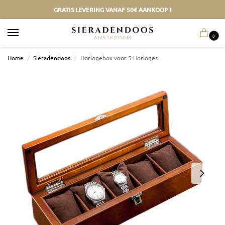
GRATIS LEVERING VANAF 50€ AANKOOP !
0
Home
/
Sieradendoos
/
Horlogebox voor 5 Horloges