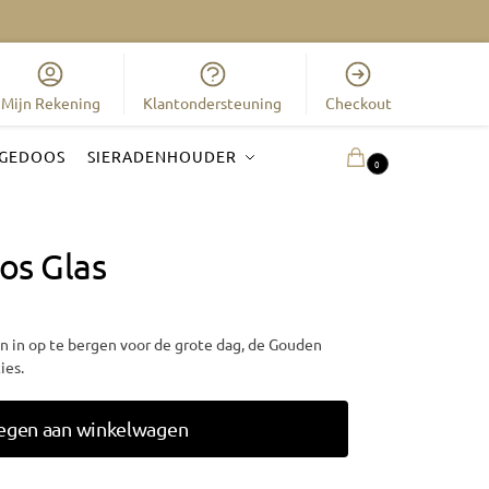
Mijn Rekening
Klantondersteuning
Checkout
GEDOOS
SIERADENHOUDER
0.00
€
0
os Glas
n in op te bergen voor de grote dag, de Gouden
ies.
egen aan winkelwagen