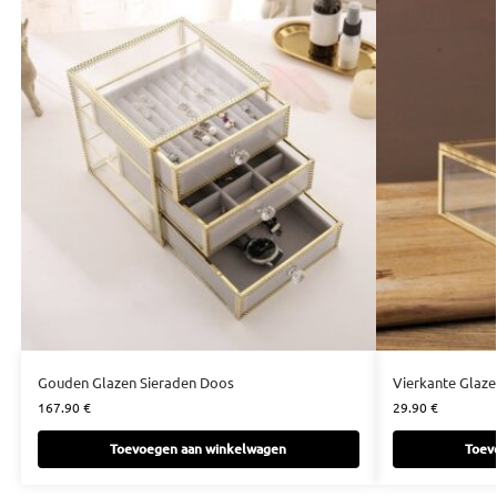
Gouden Glazen Sieraden Doos
Vierkante Glaz
167.90
€
29.90
€
Toevoegen aan winkelwagen
Toev