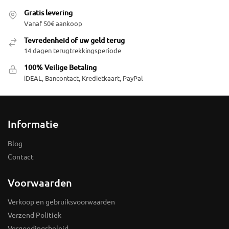
Gratis levering
Vanaf 50€ aankoop
Tevredenheid of uw geld terug
14 dagen terugtrekkingsperiode
100% Veilige Betaling
iDEAL, Bancontact, Kredietkaart, PayPal
Informatie
Blog
Contact
Voorwaarden
Verkoop en gebruiksvoorwaarden
Verzend Politiek
Vergoedingsbeleid