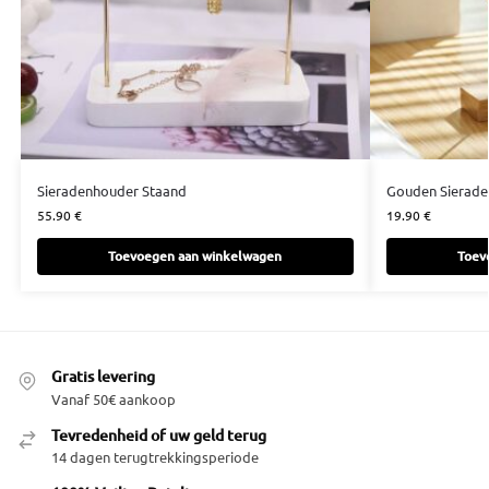
Sieradenhouder Staand
Gouden Sierade
55.90
€
19.90
€
Toevoegen aan winkelwagen
Toev
Gratis levering
Vanaf 50€ aankoop
Tevredenheid of uw geld terug
14 dagen terugtrekkingsperiode