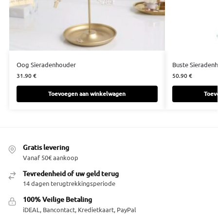
Oog Sieradenhouder
Buste Sieraden
31.90
€
50.90
€
Toevoegen aan winkelwagen
Toev
Gratis levering
Vanaf 50€ aankoop
Tevredenheid of uw geld terug
14 dagen terugtrekkingsperiode
100% Veilige Betaling
iDEAL, Bancontact, Kredietkaart, PayPal