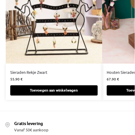
Sieraden Rekje Zwart
Houten Sierade
55.90
€
67.90
€
Toevoegen aan winkelwagen
Toev
Gratis levering
Vanaf 50€ aankoop