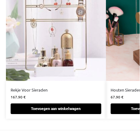
Rekje Voor Sieraden
Houten Sierade
167.90
€
67.90
€
Toevoegen aan winkelwagen
Toev