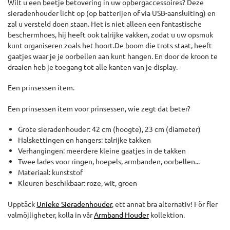
Wilt u een beetje betovering in uw opbergaccessoires? Deze
sieradenhouder licht op (op batterijen of via USB-aansluiting) en
zal u versteld doen staan. Het is niet alleen een fantastische
beschermhoes, hij heeft ook talrijke vakken, zodat u uw opsmuk
kunt organiseren zoals het hoort.De boom die trots staat, heeft
gaatjes waar je je oorbellen aan kunt hangen. En door de kroon te
draaien heb je toegang tot alle kanten van je display.
Een prinsessen item.
Een prinsessen item voor prinsessen, wie zegt dat beter?
Grote sieradenhouder: 42 cm (hoogte), 23 cm (diameter)
Halskettingen en hangers: talrijke takken
Verhangingen: meerdere kleine gaatjes in de takken
Twee lades voor ringen, hoepels, armbanden, oorbellen...
Materiaal: kunststof
Kleuren beschikbaar: roze, wit, groen
Upptäck
Unieke Sieradenhouder
, ett annat bra alternativ! För fler
valmöjligheter, kolla in vår
Armband Houder
kollektion.