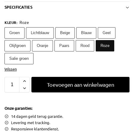
SPECIFICATIES
Roze
KLEUR
:
Groen
Lichtblauw
Beige
Blauw
Geel
Olijfgroen
Oranje
Paars
Rood
Roze
Salie groen
Wissen
Toevoegen aan winkelwagen
Onze garanties:
14 dagen geld terug garantie.
Levering met tracking.
Responsieve klantendienst.