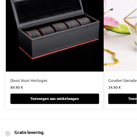
Doos Voor Horloges
Gouden Sierade
89.90
€
34.90
€
Toevoegen aan winkelwagen
Toev
Gratis levering