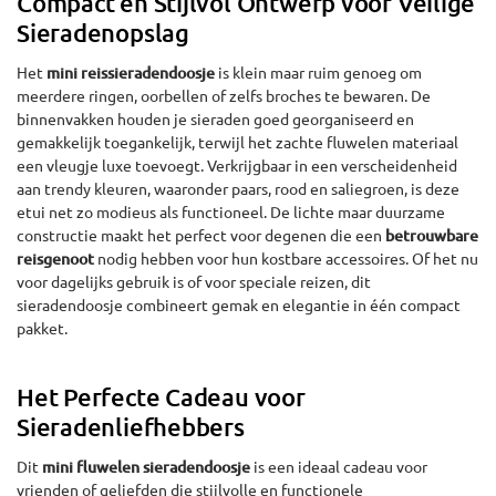
Compact en Stijlvol Ontwerp voor Veilige
Sieradenopslag
Het
mini reissieradendoosje
is klein maar ruim genoeg om
meerdere ringen, oorbellen of zelfs broches te bewaren. De
binnenvakken houden je sieraden goed georganiseerd en
gemakkelijk toegankelijk, terwijl het zachte fluwelen materiaal
een vleugje luxe toevoegt. Verkrijgbaar in een verscheidenheid
aan trendy kleuren, waaronder paars, rood en saliegroen, is deze
etui net zo modieus als functioneel. De lichte maar duurzame
constructie maakt het perfect voor degenen die een
betrouwbare
reisgenoot
nodig hebben voor hun kostbare accessoires. Of het nu
voor dagelijks gebruik is of voor speciale reizen, dit
sieradendoosje combineert gemak en elegantie in één compact
pakket.
Het Perfecte Cadeau voor
Sieradenliefhebbers
Dit
mini fluwelen sieradendoosje
is een ideaal cadeau voor
vrienden of geliefden die stijlvolle en functionele