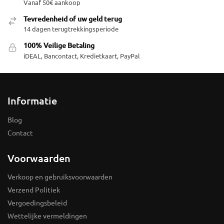
Vanaf 50€ aankoop
Tevredenheid of uw geld terug
14 dagen terugtrekkingsperiode
100% Veilige Betaling
iDEAL, Bancontact, Kredietkaart, PayPal
Informatie
Blog
Contact
Voorwaarden
Verkoop en gebruiksvoorwaarden
Verzend Politiek
Vergoedingsbeleid
Wettelijke vermeldingen