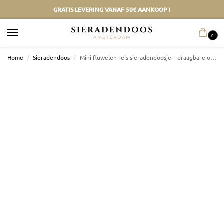
GRATIS LEVERING VANAF 50€ AANKOOP !
0
Home
/
Sieradendoos
/
Mini fluwelen reis sieradendoosje – draagbare opbergruimte voor ringen en oorbellen