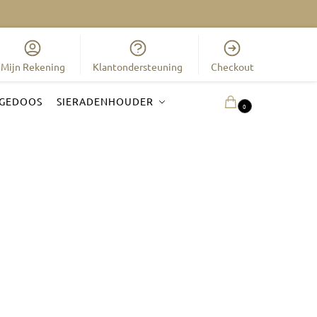
Mijn Rekening
Klantondersteuning
Checkout
GEDOOS
SIERADENHOUDER
0.00
€
0