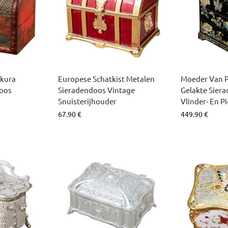
akura
Europese Schatkist Metalen
Moeder Van 
oos
Sieradendoos Vintage
Gelakte Sier
Snuisterijhouder
Vlinder- En 
67.90
€
449.90
€