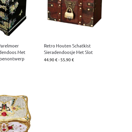
Parelmoer
Retro Houten Schatkist
adendoos Met
Sieradendoosje Met Slot
Pioenontwerp
44.90
€
-
55.90
€