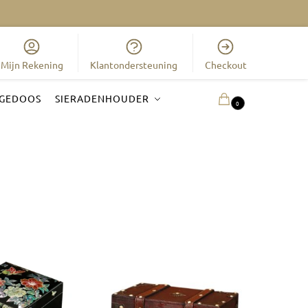
Mijn Rekening
Klantondersteuning
Checkout
GEDOOS
SIERADENHOUDER
0.00
€
0