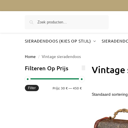
Zoeken
SIERADENDOOS (KIES OP STIJL)
SIERADENDO
Home
Vintage sieradendoos
/
Vintage
Filteren Op Prijs
Prijs:
30 €
—
450 €
Filter