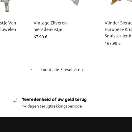
stje Van
Vintage Zilveren
Vlinder Sier
Fluwelen
Sieradenkistje
Europese Kris
Snuisterijen
67.90
€
167.90
€
Toont alle 7 resultaten
Tevredenheid of uw geld terug
14 dagen terugtrekkingsperiode