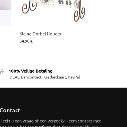
Kleine Oorbel Houder
34.90
€
100% Veilige Betaling
iDEAL, Bancontact, Kredietkaart, PayPal
Contact
Heeft u een vraag of een verzoek? Neem contact met
ons op via het contactformulier door
hier te klikken
.