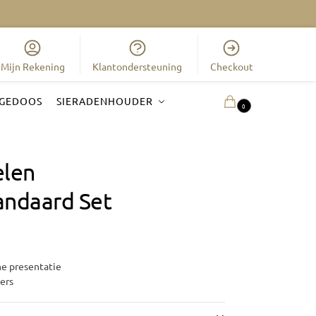
Mijn Rekening
Klantondersteuning
Checkout
GEDOOS
SIERADENHOUDER
0.00
€
0
elen
andaard Set
he presentatie
ers