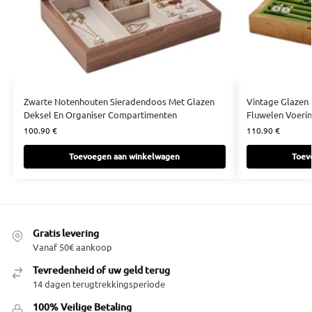
Zwarte Notenhouten Sieradendoos Met Glazen
Vintage Glazen
Deksel En Organiser Compartimenten
Fluwelen Voeri
100.90
€
110.90
€
Toevoegen aan winkelwagen
Toev
Gratis levering
Vanaf 50€ aankoop
Tevredenheid of uw geld terug
14 dagen terugtrekkingsperiode
100% Veilige Betaling