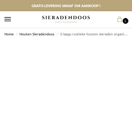
GRATIS LEVERING VANAF 50€ AANKOOP !
0
Home
/
Houten Sieradendoos
/
5-laags rustieke houten sieraden organiser box met spiegel