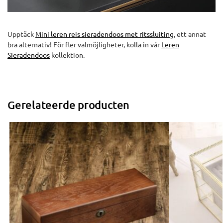
Upptäck
Mini leren reis sieradendoos met ritssluiting
, ett annat
bra alternativ! För fler valmöjligheter, kolla in vår
Leren
Sieradendoos
kollektion.
Gerelateerde producten