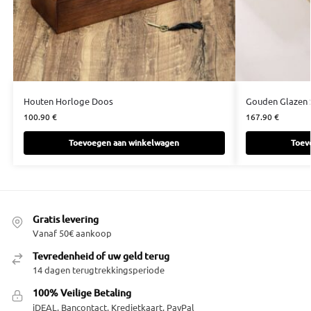
Houten Horloge Doos
Gouden Glazen 
100.90
€
167.90
€
Toevoegen aan winkelwagen
Toev
Gratis levering
Vanaf 50€ aankoop
Tevredenheid of uw geld terug
14 dagen terugtrekkingsperiode
100% Veilige Betaling
iDEAL, Bancontact, Kredietkaart, PayPal