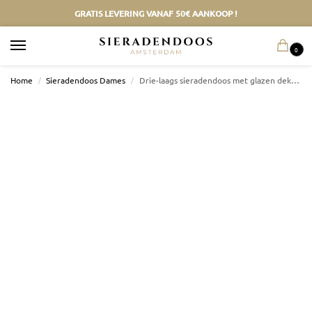
GRATIS LEVERING VANAF 50€ AANKOOP !
0
Home
/
Sieradendoos Dames
/
Drie-laags sieradendoos met glazen deksel en opberglades