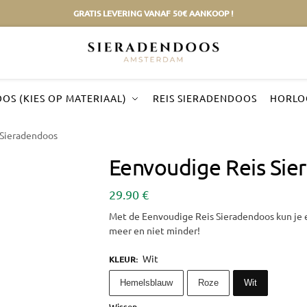
GRATIS LEVERING VANAF 50€ AANKOOP !
OS (KIES OP MATERIAAL)
REIS SIERADENDOOS
HORLO
 Sieradendoos
Eenvoudige Reis Si
29.90
€
Met de Eenvoudige Reis Sieradendoos kun je 
meer en niet minder!
Wit
KLEUR
:
Hemelsblauw
Roze
Wit
Wissen