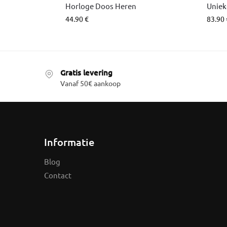
Horloge Doos Heren
Uniek
44.90
€
83.90
Gratis levering
Vanaf 50€ aankoop
Informatie
Blog
Contact