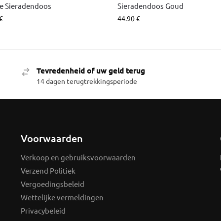
e Sieradendoos
Sieradendoos Goud
€
44.90
€
Tevredenheid of uw geld terug
14 dagen terugtrekkingsperiode
Voorwaarden
Verkoop en gebruiksvoorwaarden
Verzend Politiek
Vergoedingsbeleid
Wettelijke vermeldingen
Privacybeleid