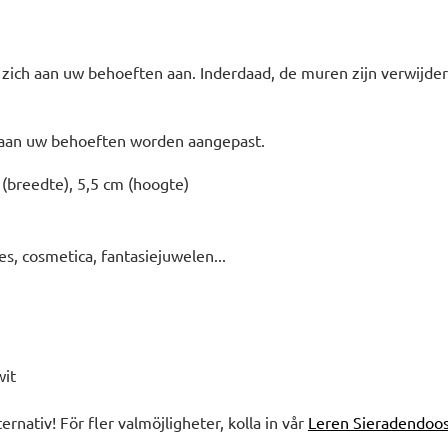
zich aan uw behoeften aan. Inderdaad, de muren zijn verwijderb
 aan uw behoeften worden aangepast.
 (breedte), 5,5 cm (hoogte)
, cosmetica, fantasiejuwelen...
wit
ternativ! För fler valmöjligheter, kolla in vår
Leren Sieradendoo