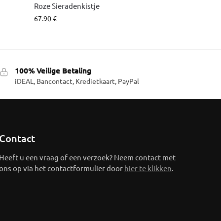
Roze Sieradenkistje
67.90
€
100% Veilige Betaling
iDEAL, Bancontact, Kredietkaart, PayPal
Contact
Heeft u een vraag of een verzoek? Neem contact met
ons op via het contactformulier door
hier te klikken
.