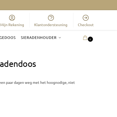
Mijn Rekening
Klantondersteuning
Checkout
GEDOOS
SIERADENHOUDER
0.00
€
0
eradendoos
een paar dagen weg met het hoognodige, niet