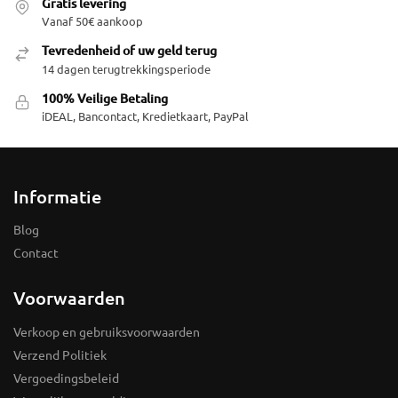
Gratis levering
Vanaf 50€ aankoop
Tevredenheid of uw geld terug
14 dagen terugtrekkingsperiode
100% Veilige Betaling
iDEAL, Bancontact, Kredietkaart, PayPal
Informatie
Blog
Contact
Voorwaarden
Verkoop en gebruiksvoorwaarden
Verzend Politiek
Vergoedingsbeleid