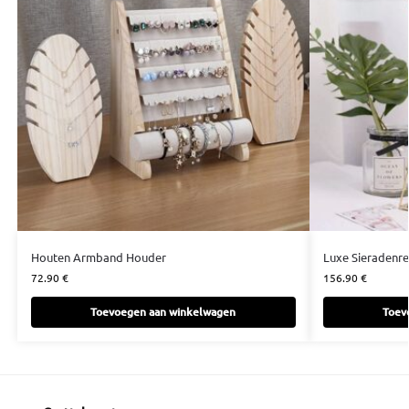
Houten Armband Houder
Luxe Sieradenre
72.90
€
156.90
€
Toevoegen aan winkelwagen
Toev