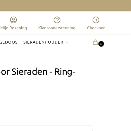
Mijn Rekening
Klantondersteuning
Checkout
GEDOOS
SIERADENHOUDER
0.00
€
0
or Sieraden - Ring-