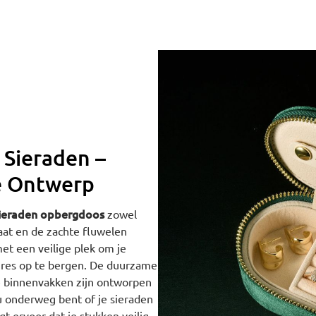
 Sieraden –
e Ontwerp
ieraden opbergdoos
zowel
aat en de zachte fluwelen
et een veilige plek om je
oires op te bergen. De duurzame
 de binnenvakken zijn ontworpen
u onderweg bent of je sieraden
t ervoor dat je stukken veilig