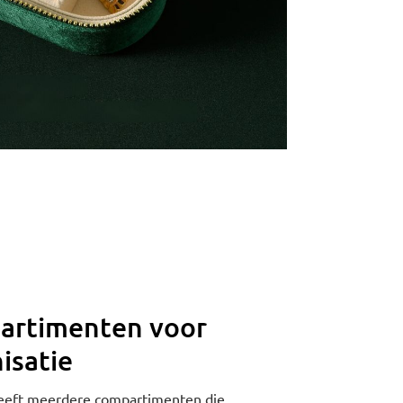
artimenten voor
isatie
heeft meerdere compartimenten die