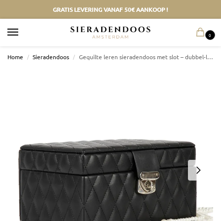
GRATIS LEVERING VANAF 50€ AANKOOP !
0
Home
/
Sieradendoos
/
Gequilte leren sieradendoos met slot – dubbel-laagse opbergdoos