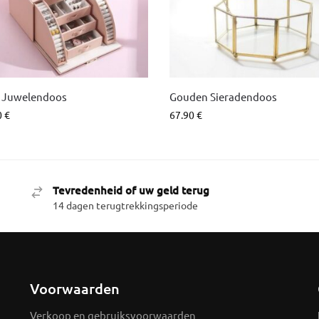
 Juwelendoos
Gouden Sieradendoos
0
€
67.90
€
Tevredenheid of uw geld terug
14 dagen terugtrekkingsperiode
Voorwaarden
Verkoop en gebruiksvoorwaarden