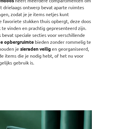
endoos
heeft meerdere compartimenten om
t drielaags ontwerp bevat aparte ruimtes
ngen, zodat je je items netjes kunt
 je favoriete stukken thuis opbergt, deze doos
 te vinden en prachtig gepresenteerd zijn.
 bevat speciale secties voor verschillende
e opbergruimte
bieden zonder rommelig te
sieraden veilig
 houden je
en georganiseerd,
de items die je nodig hebt, of het nu voor
elijks gebruik is.