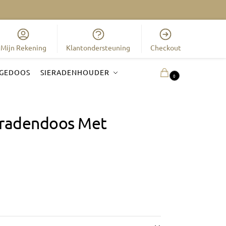
Mijn Rekening
Klantondersteuning
Checkout
GEDOOS
SIERADENHOUDER
0.00
€
0
eradendoos Met