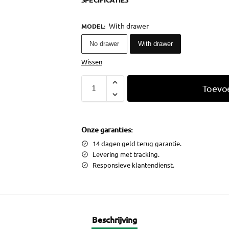
SPECIFICATIES
With drawer
MODEL
:
No drawer
With drawer
Wissen
Toevo
Onze garanties:
14 dagen geld terug garantie.
Levering met tracking.
Responsieve klantendienst.
Beschrijving