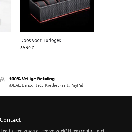
Doos Voor Horloges
89.90
€
100% Veilige Betaling
iDEAL, Bancontact, Kredietkaart, PayPal
Contact
Heeft u een vraag of een verzoek? Neem contact met