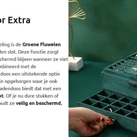
or Extra
Groene Fluwelen
deling is de
en slot. Deze functie zorgt
schermd blijven wanneer ze niet
ombineerd met de
ndoos een uitstekende optie
zijn opgeborgen waar je ook
ieradendoos biedt dat met een
ot
. Of je nu dure stukken of
veilig en beschermd
oudt ze
,