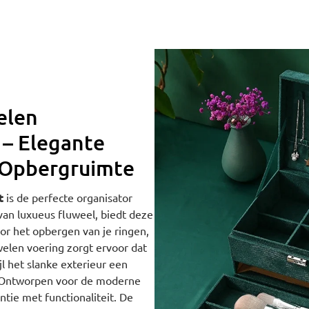
elen
 – Elegante
 Opbergruimte
t
is de perfecte organisator
van luxueus fluweel, biedt deze
oor het opbergen van je ringen,
welen voering zorgt ervoor dat
jl het slanke exterieur een
. Ontworpen voor de moderne
tie met functionaliteit. De