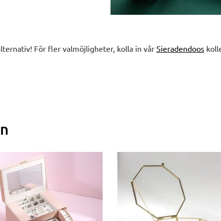
alternativ! För fler valmöjligheter, kolla in vår
Sieradendoos
koll
en