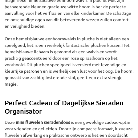
magnifieke hemelsblauwe eenhoornwalvis in pluche. Met zijn
betoverende kleur en gracieuze witte hoorn is het de perfecte
aanvulling voor het verfraaien van elke kinderkamer. De schattige
en onschuldige ogen van dit betoverende wezen zullen comfort
en veiligheid bieden.
Onze hemelsblauwe eenhoornwalvis in pluche is niet alleen een
speelgoed, het is een werkelijk fantastische pluchen kussen. Het
hemelsblauwe lichaam is gevormd als een walvis en wordt
prachtig geaccentueerd door een roze spiraalhoorn op het
voorhoofd. Dit pluchen speelgoed is versierd met levendige en
kleurrijke patronen en is werkelijk een lust voor het oog. De hoorn,
gemaakt van zacht glinsterende stof, geeft een extra vleugje
magie.
Perfect Cadeau of Dagelijkse Sieraden
Organisator
Deze
mini fluwelen sieradendoos
is een geweldige cadeau-optie
voor vrienden en geliefden. Door zijn compacte formaat, luxueuze
fluwelen afwerking en praktische ontwerp is het een doordacht