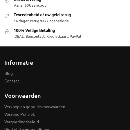
Vanaf 50€ aankoop
Tevredenheid of uw geld terug
14 dagen terugtrekkingsperiode
100% Veilige Betaling
iDEAL, Bancontact, Kredietkaart, PayPal
Informatie
Blog
Contact
Voorwaarden
Verkoop en gebruiksvoorwaarden
Verzend Politiek
Vergoedingsbeleid
Wettelijke vermeldingen