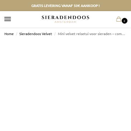
GRATIS LEVERING VANAF 50€ AANKOOP !
0
Home
/
Sieradendoos Velvet
/
Mini velvet reisetui voor sieraden – compacte opbergdoos voor ringen en oorbellen met rits