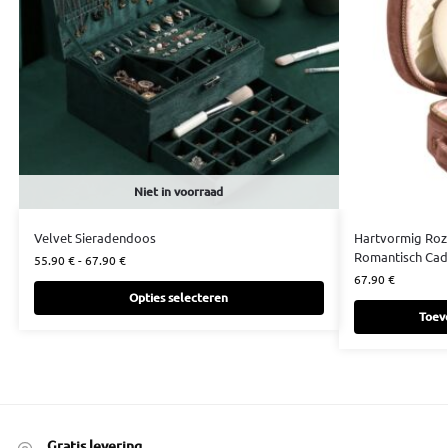
Niet in voorraad
Velvet Sieradendoos
Hartvormig Roz
Romantisch Cad
55.90
€
-
67.90
€
67.90
€
Opties selecteren
Toev
Gratis levering