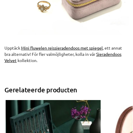
Upptäck
Mini fluwelen reissieradendoos met spiegel
, ett annat
bra alternativ! För fler valmöjligheter, kolla in vår
Sieradendoos
Velvet
kollektion.
Gerelateerde producten