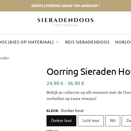
GRATIS LEVERING VANAF 50€ AANKOOP !
OS (KIES OP MATERIAAL)
REIS SIERADENDOOS
HORLO
ouder
Oorring Sieraden H
24.90
€
-
36.90
€
Bekijk je collectie op elk moment met de Oor
oorbellen op twee niveaus!
Donker hout
KLEUR
:
Donker hout
Licht hout
Wit
Zw
Wissen