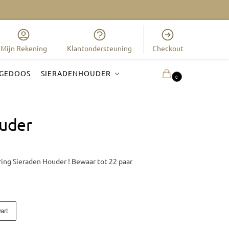
Mijn Rekening
Klantondersteuning
Checkout
GEDOOS
SIERADENHOUDER
0.00
€
0
ouder
ring Sieraden Houder ! Bewaar tot 22 paar
art