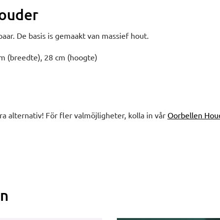
Houder
aar. De basis is gemaakt van massief hout.
cm (breedte), 28 cm (hoogte)
ra alternativ! För fler valmöjligheter, kolla in vår
Oorbellen Hou
en