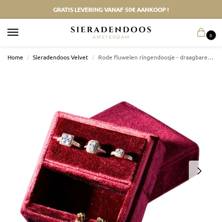
GRATIS LEVERING VANAF 50€ AANKOOP !
0
Home
/
Sieradendoos Velvet
/
Rode fluwelen ringendoosje - draagbare vintage-geïnspireerde sieraden displaydoos