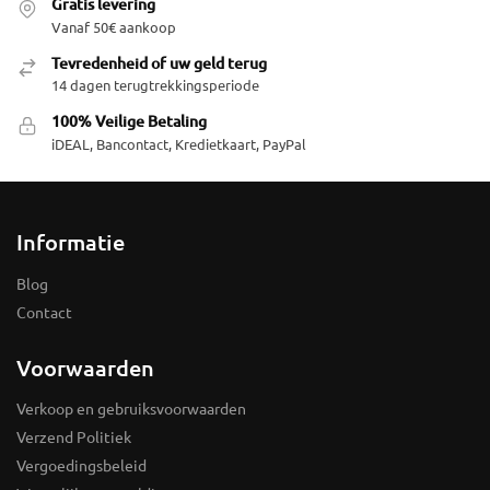
Gratis levering
Vanaf 50€ aankoop
Tevredenheid of uw geld terug
14 dagen terugtrekkingsperiode
100% Veilige Betaling
iDEAL, Bancontact, Kredietkaart, PayPal
Informatie
Blog
Contact
Voorwaarden
Verkoop en gebruiksvoorwaarden
Verzend Politiek
Vergoedingsbeleid