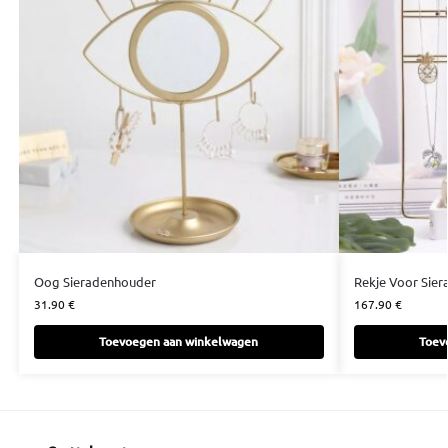
Oog Sieradenhouder
Rekje Voor Sier
31.90
€
167.90
€
Toevoegen aan winkelwagen
Toev