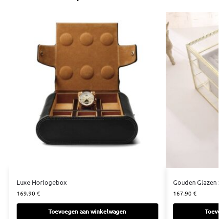
Luxe Horlogebox
Gouden Glazen 
169.90
€
167.90
€
Toevoegen aan winkelwagen
Toev