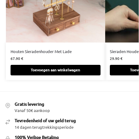
Houten Sieradenhouder Met Lade
Sieraden Houde
67.90
€
29.90
€
Toevoegen aan winkelwagen
Toev
Gratis levering
Vanaf 50€ aankoop
Tevredenheid of uw geld terug
14 dagen terugtrekkingsperiode
100% Veilige Betaling