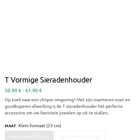
T Vormige Sieradenhouder
50.90
€
-
61.90
€
Op zoek naar een chique omgeving? Met zijn marmeren voet en
goudkoperen afwerking is de T sieradenhouder het perfecte
accessoire om uw favoriete juwelen op uit te stallen.
Klein formaat (23 cm)
MAAT
:
Klein formaat (23 cm)
Groot formaat (33 cm)