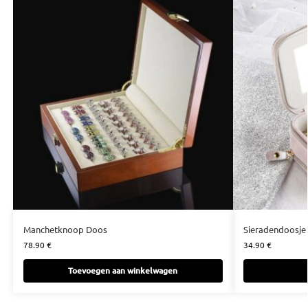
Manchetknoop Doos
Sieradendoosje 
78.90
€
34.90
€
Toevoegen aan winkelwagen