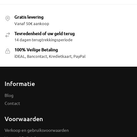
Gratis levering
Vanaf 50€ aankoop
Tevredenheid of uw geld terug
14 dagen terugtrekkingsperiode
100% Veilige Betaling
iDEAL, Bancontact, Kredietkaart, PayPal
Informatie
Blog
Contact
Voorwaarden
Verkoop en gebruiksvoorwaarden