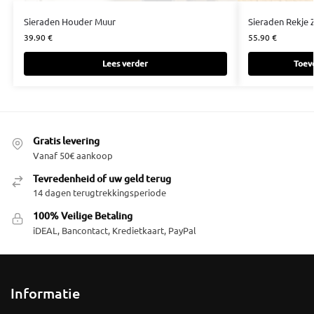
Sieraden Houder Muur
Sieraden Rekje 
39.90
€
55.90
€
Lees verder
Toev
Gratis levering
Vanaf 50€ aankoop
Tevredenheid of uw geld terug
14 dagen terugtrekkingsperiode
100% Veilige Betaling
iDEAL, Bancontact, Kredietkaart, PayPal
Informatie