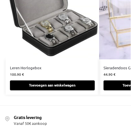
Leren Horlogebox
Sieradendoos 
100.90
€
44.90
€
Toevoegen aan winkelwagen
Toev
Gratis levering
Vanaf 50€ aankoop