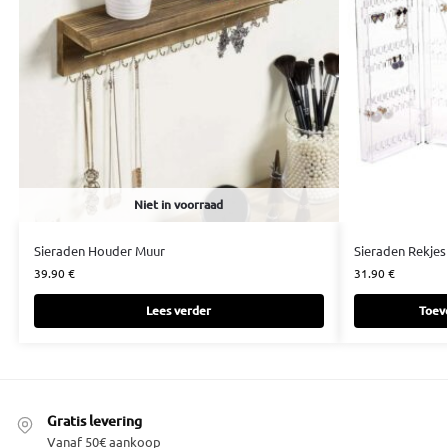
Niet in voorraad
Sieraden Houder Muur
Sieraden Rekjes
39.90
€
31.90
€
Lees verder
Toev
Gratis levering
Vanaf 50€ aankoop