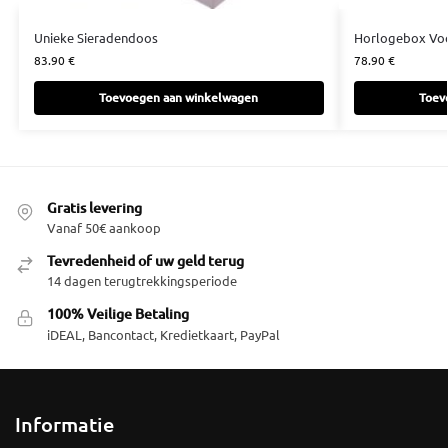
Unieke Sieradendoos
Horlogebox Voo
83.90
€
78.90
€
Toevoegen aan winkelwagen
Toev
Gratis levering
Vanaf 50€ aankoop
Tevredenheid of uw geld terug
14 dagen terugtrekkingsperiode
100% Veilige Betaling
iDEAL, Bancontact, Kredietkaart, PayPal
Informatie