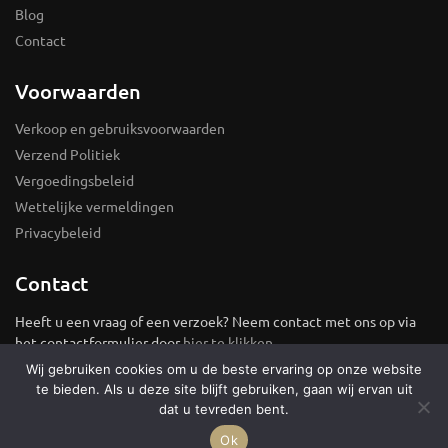
Blog
Contact
Voorwaarden
Verkoop en gebruiksvoorwaarden
Verzend Politiek
Vergoedingsbeleid
Wettelijke vermeldingen
Privacybeleid
Contact
Heeft u een vraag of een verzoek? Neem contact met ons op via
het contactformulier door
hier te klikken
.
Wij gebruiken cookies om u de beste ervaring op onze website
© Sieradendoos |
Sitemap
te bieden. Als u deze site blijft gebruiken, gaan wij ervan uit
dat u tevreden bent.
Ok