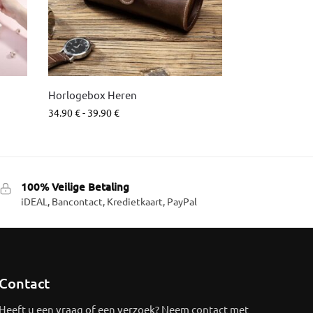
Horlogebox Heren
34.90
€
-
39.90
€
100% Veilige Betaling
iDEAL, Bancontact, Kredietkaart, PayPal
Contact
Heeft u een vraag of een verzoek? Neem contact met