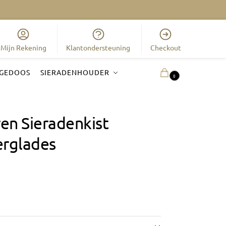
Mijn Rekening
Klantondersteuning
Checkout
GEDOOS
SIERADENHOUDER
0.00
€
0
en Sieradenkist
erglades