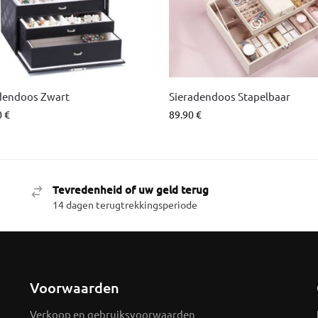
dendoos Zwart
Sieradendoos Stapelbaar
0
€
89.90
€
Tevredenheid of uw geld terug
14 dagen terugtrekkingsperiode
Voorwaarden
Verkoop en gebruiksvoorwaarden