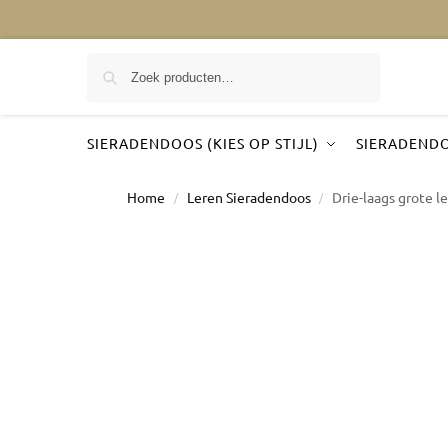
Zoeken
SIERADENDOOS (KIES OP STIJL)
SIERADENDO
Home
Leren Sieradendoos
Drie-laags grote l
/
/