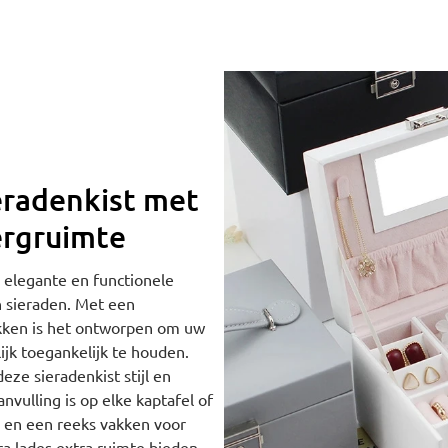
eradenkist met
ergruimte
n elegante en functionele
n sieraden. Met een
ken is het ontworpen om uw
jk toegankelijk te houden.
ze sieradenkist stijl en
vulling is op elke kaptafel of
n en een reeks vakken voor
tra lades extra ruimte bieden