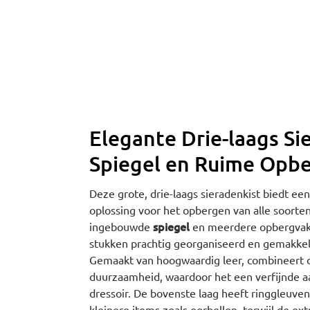
Elegante Drie-laags Si
Spiegel en Ruime Opb
Deze grote, drie-laags sieradenkist biedt ee
oplossing voor het opbergen van alle soorte
spiegel
ingebouwde
en meerdere opbergvak
stukken prachtig georganiseerd en gemakkeli
Gemaakt van hoogwaardig leer, combineert de
duurzaamheid, waardoor het een verfijnde aan
dressoir. De bovenste laag heeft ringgleuve
kleinere items zoals oorbellen, terwijl de ex