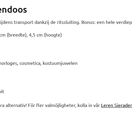
dendoos
ijdens transport dankzij de ritssluiting. Bonus: een hele verdiep
 cm (breedte), 4,5 cm (hoogte)
horloges, cosmetica, kostuumjuwelen
it
bra alternativ! För fler valmöjligheter, kolla in vår
Leren Sierade