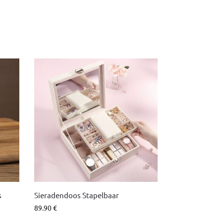
s
Sieradendoos Stapelbaar
89.90
€