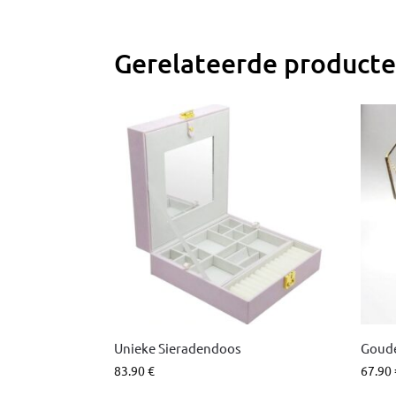
Gerelateerde product
Unieke Sieradendoos
Goude
83.90
€
67.90