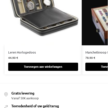
Leren Horlogedoos
Manchetknoop 
44.90
€
78.90
€
Toevoegen aan winkelwagen
Toev
Gratis levering
Vanaf 50€ aankoop
Tevredenheid of uw geld terug