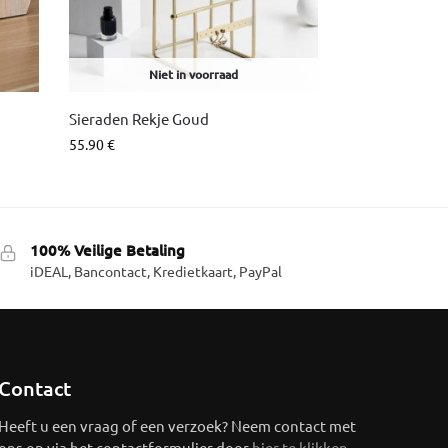
Niet in voorraad
Sieraden Rekje Goud
55.90
€
100% Veilige Betaling
iDEAL, Bancontact, Kredietkaart, PayPal
Contact
Heeft u een vraag of een verzoek? Neem contact met
ons op via het contactformulier door
hier te klikken
.