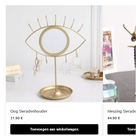
Oog Sieradenhouder
Messing Siera
31.90
€
44.90
€
Toevoegen aan winkelwagen
Toev