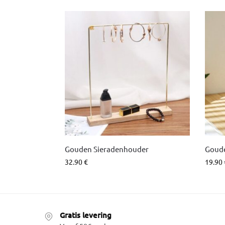
Gouden Sieradenhouder
Goude
32.90
€
19.90
Gratis levering