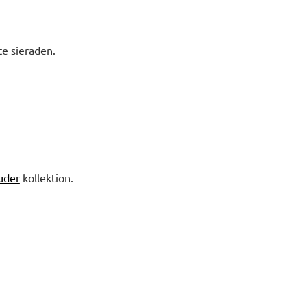
te sieraden.
uder
kollektion.