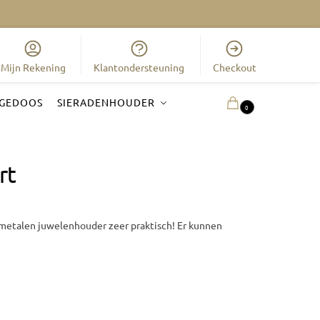
Mijn Rekening
Klantondersteuning
Checkout
GEDOOS
SIERADENHOUDER
0.00
€
0
rt
 metalen juwelenhouder zeer praktisch! Er kunnen