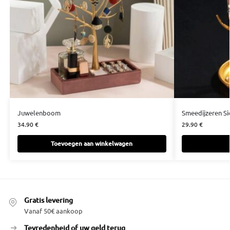
Juwelenboom
Smeedijzeren S
34.90
€
29.90
€
Toevoegen aan winkelwagen
Gratis levering
Vanaf 50€ aankoop
Tevredenheid of uw geld terug