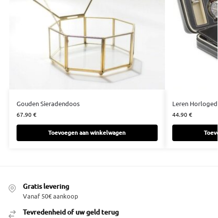
Gouden Sieradendoos
Leren Horloge
67.90
€
44.90
€
Toevoegen aan winkelwagen
Toev
Gratis levering
Vanaf 50€ aankoop
Tevredenheid of uw geld terug